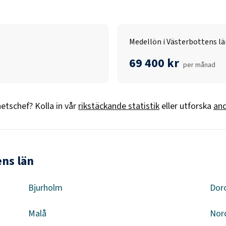
Medellön i Västerbottens lä
69 400 kr
per månad
etschef
? Kolla in vår
rikstäckande statistik
eller utforska
and
ens län
Bjurholm
Dor
Malå
Nor