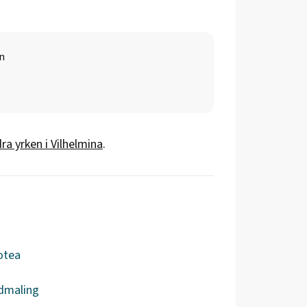
n
ra yrken i
Vilhelmina
.
otea
dmaling