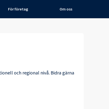
För företag
Om oss
ionell och regional nivå. Bidra gärna