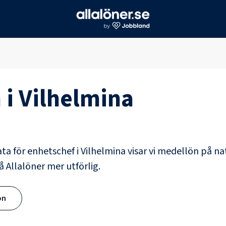
 i
Vilhelmina
ata för
enhetschef
i
Vilhelmina
visar vi medellön på nat
å Allalöner mer utförlig.
ön