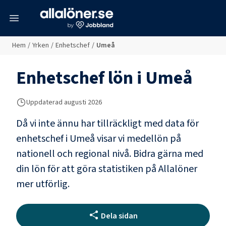
meny
Hem
/
Yrken
/
Enhetschef
/
Umeå
Enhetschef
lön i
Umeå
Uppdaterad
augusti 2026
Då vi inte ännu har tillräckligt med data för
enhetschef
i
Umeå
visar vi medellön på
nationell och regional nivå. Bidra gärna med
din lön för att göra statistiken på Allalöner
mer utförlig.
Dela sidan