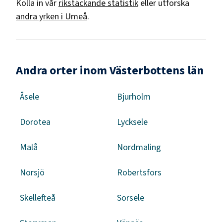
Kolla in vår
rikstäckande statistik
eller utforska
andra yrken i
Umeå
.
Andra orter inom Västerbottens län
Åsele
Bjurholm
Dorotea
Lycksele
Malå
Nordmaling
Norsjö
Robertsfors
Skellefteå
Sorsele