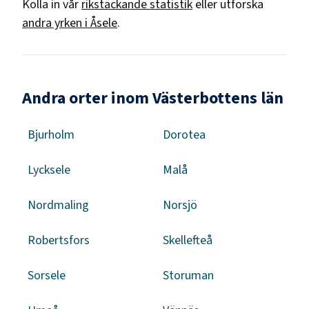
Kolla in vår
rikstäckande statistik
eller utforska
andra yrken i
Åsele
.
Andra orter inom Västerbottens län
Bjurholm
Dorotea
Lycksele
Malå
Nordmaling
Norsjö
Robertsfors
Skellefteå
Sorsele
Storuman