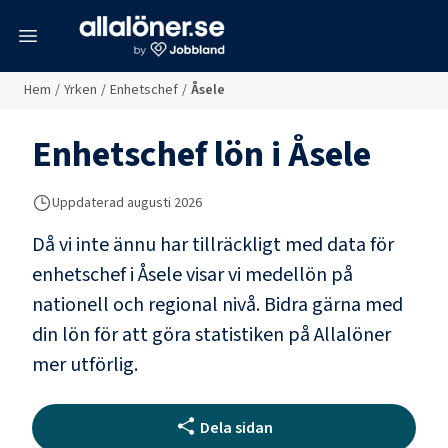
meny
Hem
/
Yrken
/
Enhetschef
/
Åsele
Enhetschef
lön i
Åsele
Uppdaterad
augusti 2026
Då vi inte ännu har tillräckligt med data för
enhetschef
i
Åsele
visar vi medellön på
nationell och regional nivå. Bidra gärna med
din lön för att göra statistiken på Allalöner
mer utförlig.
Dela sidan