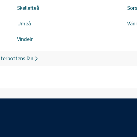
Skellefteå
Sors
Umeå
Vän
Vindeln
terbottens län