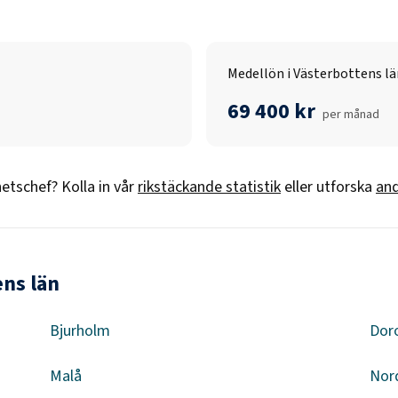
Medellön i Västerbottens lä
69 400 kr
per månad
etschef
? Kolla in vår
rikstäckande statistik
eller utforska
and
ens län
Bjurholm
Dor
Malå
Nor