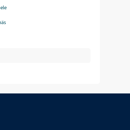
ele
näs