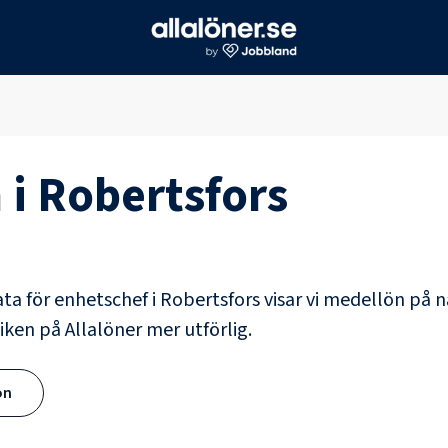
 i
Robertsfors
ata för
enhetschef
i
Robertsfors
visar vi medellön på n
iken på Allalöner mer utförlig.
ön