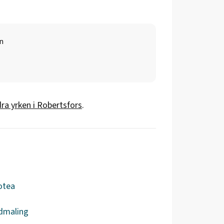
n
ra yrken i
Robertsfors
.
otea
dmaling