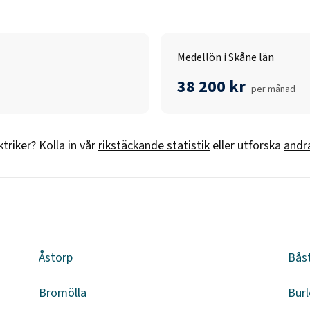
Medellön i Skåne län
38 200 kr
per månad
ktriker
? Kolla in vår
rikstäckande statistik
eller utforska
andr
Åstorp
Bås
Bromölla
Burl