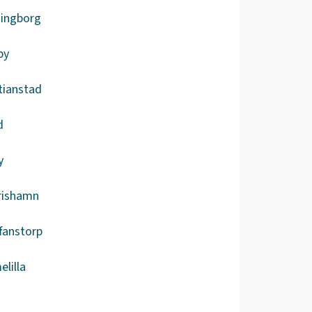
singborg
by
tianstad
d
y
rishamn
fanstorp
lilla