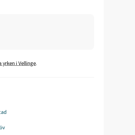
a yrken i
Vellinge
.
tad
öv