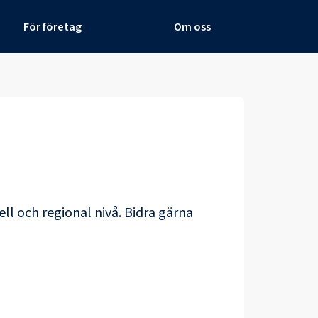
För företag
Om oss
ll och regional nivå. Bidra gärna