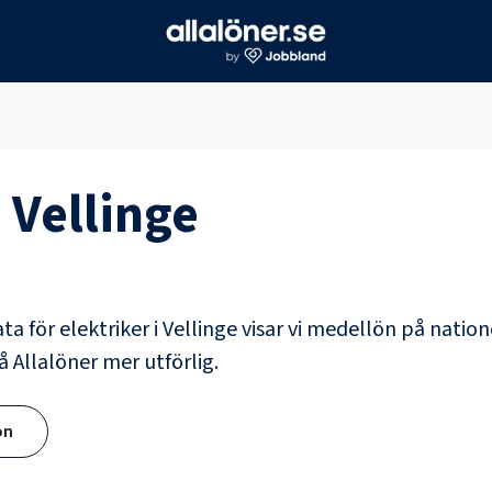
i
Vellinge
ata för
elektriker
i
Vellinge
visar vi medellön på natione
å Allalöner mer utförlig.
ön