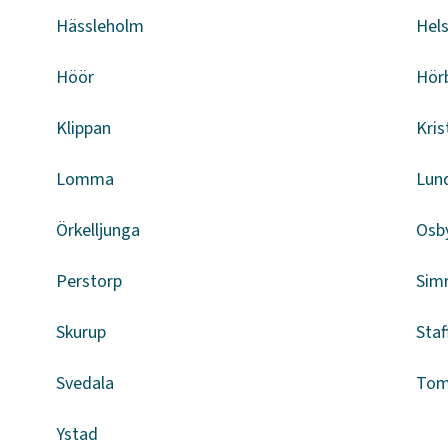
Hässleholm
Hel
Höör
Hör
Klippan
Kris
Lomma
Lun
Örkelljunga
Osb
Perstorp
Sim
Skurup
Staf
Svedala
Tome
Ystad