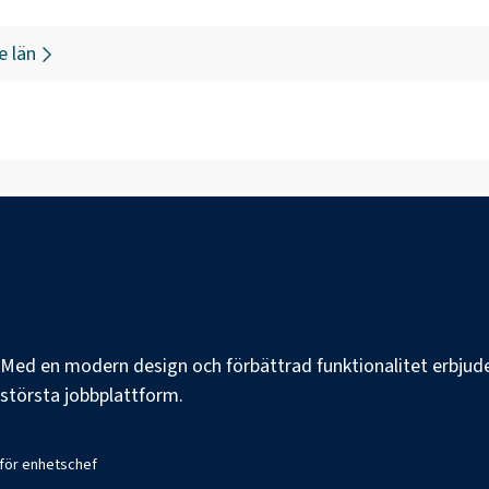
e län
e. Med en modern design och förbättrad funktionalitet erbjuder
s största jobbplattform.
 för enhetschef