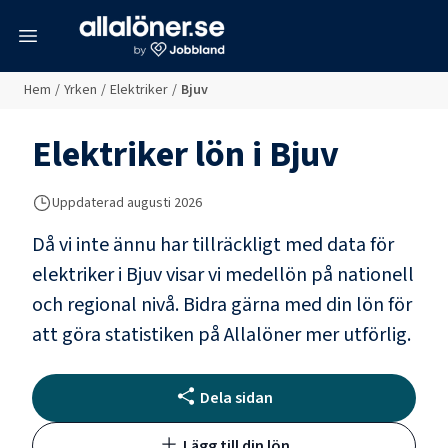
meny
Hem
/
Yrken
/
Elektriker
/
Bjuv
Elektriker
lön i
Bjuv
Uppdaterad
augusti 2026
Då vi inte ännu har tillräckligt med data för
elektriker
i
Bjuv
visar vi medellön på nationell
och regional nivå. Bidra gärna med din lön för
att göra statistiken på Allalöner mer utförlig.
Dela sidan
Lägg till din lön