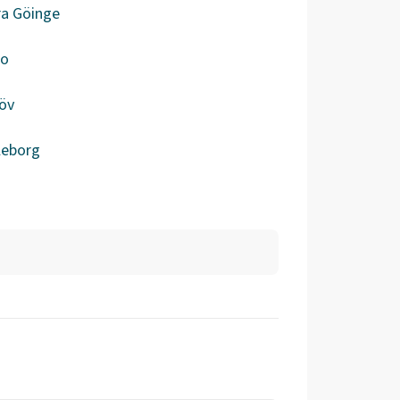
ra Göinge
bo
öv
leborg