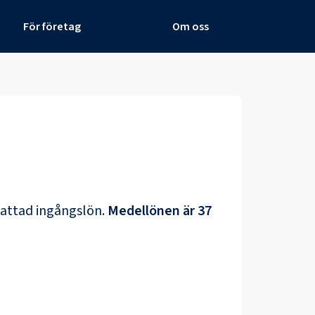
För företag
Om oss
attad ingångslön.
Medellönen är
37