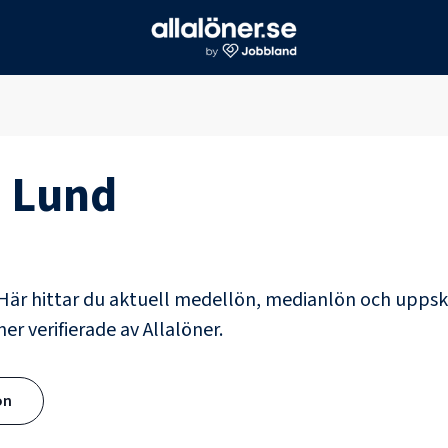
i
Lund
Här hittar du aktuell medellön, medianlön och uppsk
er verifierade av Allalöner.
ön