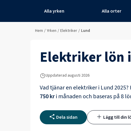
Alla yrken
Alla orter
Hem
/
Yrken
/
Elektriker
/
Lund
Elektriker
lön 
Uppdaterad
augusti 2026
Vad tjänar en
elektriker
i
Lund
2025? 
750 kr
i månaden och baseras på
8
lön
Dela sidan
Lägg till din l