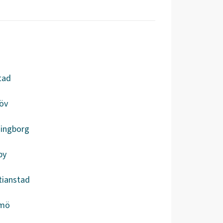
tad
öv
singborg
by
tianstad
mö