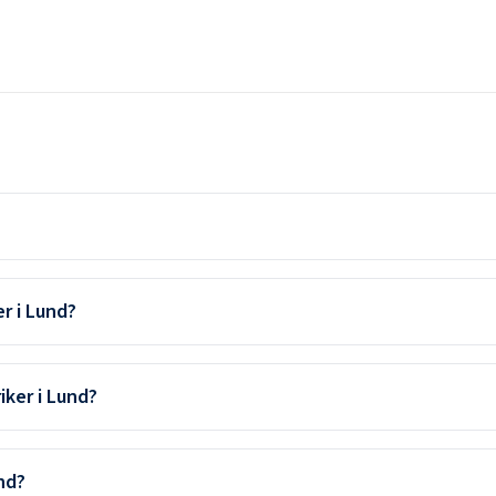
r i Lund?
iker i Lund?
nd?