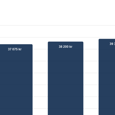
39 
38 200 kr
37 075 kr