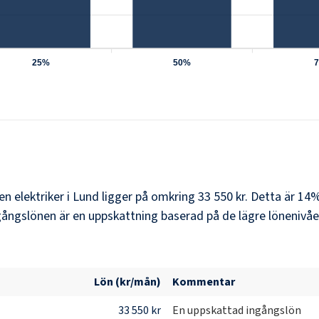
25%
50%
en elektriker i Lund ligger på omkring 33 550 kr. Detta är 1
ångslönen är en uppskattning baserad på de lägre lönenivåer
Lön (kr/mån)
Kommentar
33 550 kr
En uppskattad ingångslön