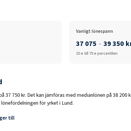
Vanligt lönespann
37 075
-
39 350 k
25:e till 75:e percentilen
d
på
37 750 kr
. Det kan jämföras med medianlönen på
38 200 k
 lönefördelningen för yrket i
Lund
.
er till