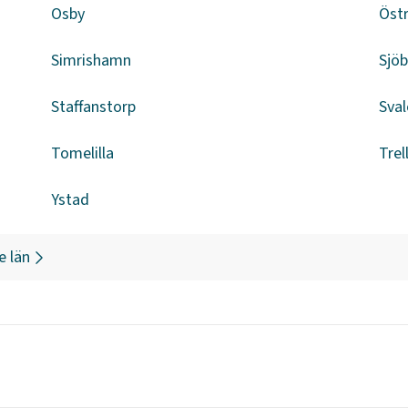
Osby
Öst
Simrishamn
Sjö
Staffanstorp
Sval
Tomelilla
Trel
Ystad
e län