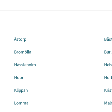
Åstorp
Bås
Bromölla
Burl
Hässleholm
Hel
Höör
Hör
Klippan
Kris
Lomma
Mal