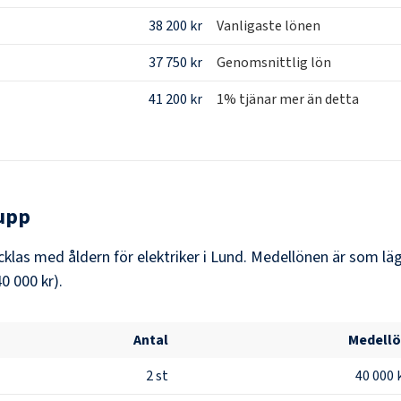
38 200 kr
Vanligaste lönen
37 750 kr
Genomsnittlig lön
41 200 kr
1% tjänar mer än detta
upp
las med åldern för elektriker i Lund. Medellönen är som lägs
0 000 kr).
Antal
Medell
2
st
40 000 