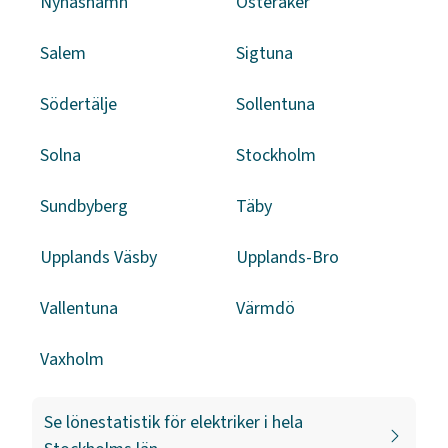
Nynäshamn
Österåker
Salem
Sigtuna
Södertälje
Sollentuna
Solna
Stockholm
Sundbyberg
Täby
Upplands Väsby
Upplands-Bro
Vallentuna
Värmdö
Vaxholm
Se lönestatistik för
elektriker
i hela