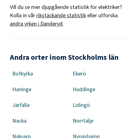
Vill du se mer djupgående statistik för
elektriker
?
Kolla in vår
rikstäckande statistik
eller utforska
andra yrken i
Danderyd
.
Andra orter inom Stockholms län
Botkyrka
Ekerö
Haninge
Huddinge
Järfälla
Lidingö
Nacka
Norrtälje
Nykvarn
Nynäshamn