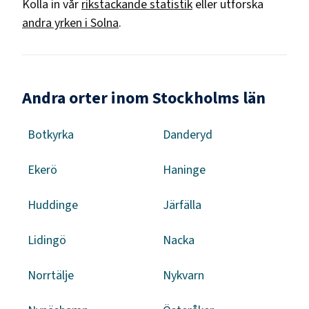
Kolla in vår
rikstäckande statistik
eller utforska
andra yrken i
Solna
.
Andra orter inom Stockholms län
Botkyrka
Danderyd
Ekerö
Haninge
Huddinge
Järfälla
Lidingö
Nacka
Norrtälje
Nykvarn