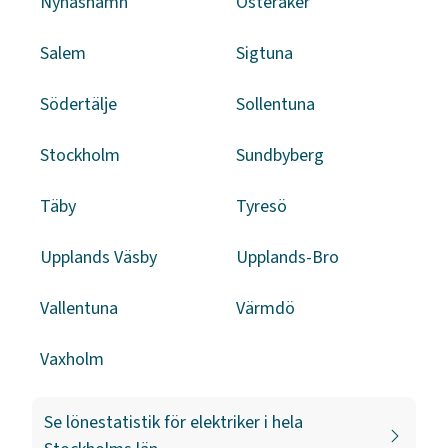
Nynäshamn
Österåker
Salem
Sigtuna
Södertälje
Sollentuna
Stockholm
Sundbyberg
Täby
Tyresö
Upplands Väsby
Upplands-Bro
Vallentuna
Värmdö
Vaxholm
Se lönestatistik för
elektriker
i hela