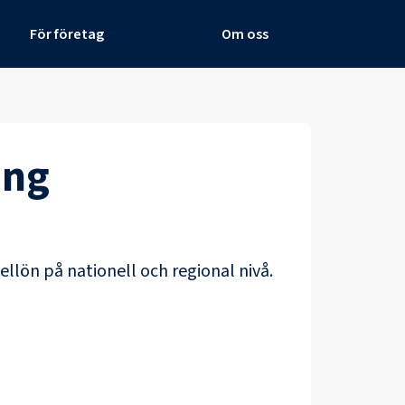
För företag
Om oss
ing
ellön på nationell och regional nivå.