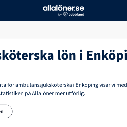
köterska
lön i
Enköp
ata för
ambulanssjuksköterska
i
Enköping
visar vi med
tatistiken på Allalöner mer utförlig.
ön