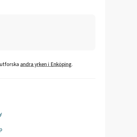
 utforska
andra yrken i
Enköping
.
y
p