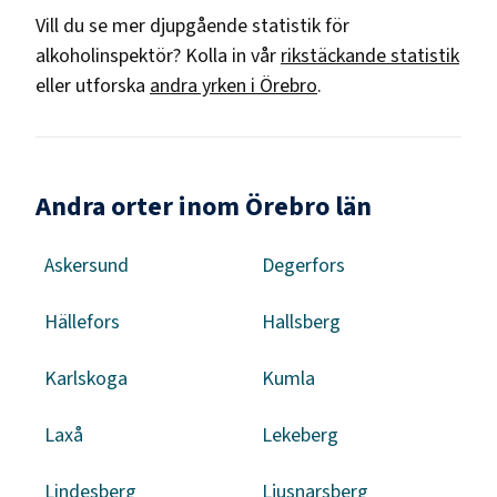
Vill du se mer djupgående statistik för
alkoholinspektör
? Kolla in vår
rikstäckande statistik
eller utforska
andra yrken i
Örebro
.
Andra orter inom Örebro län
Askersund
Degerfors
Hällefors
Hallsberg
Karlskoga
Kumla
Laxå
Lekeberg
Lindesberg
Ljusnarsberg