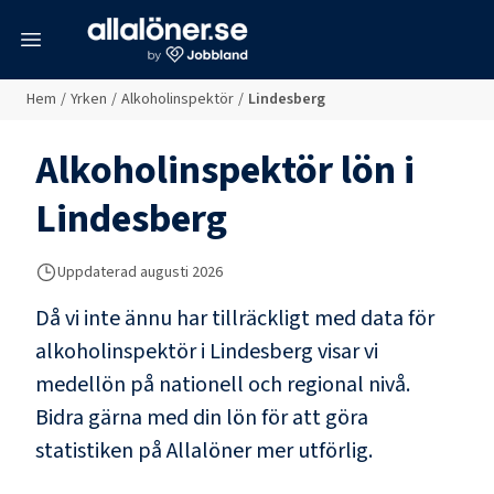
meny
Hem
/
Yrken
/
Alkoholinspektör
/
Lindesberg
Alkoholinspektör
lön i
Lindesberg
Uppdaterad
augusti 2026
Då vi inte ännu har tillräckligt med data för
alkoholinspektör
i
Lindesberg
visar vi
medellön på nationell och regional nivå.
Bidra gärna med din lön för att göra
statistiken på Allalöner mer utförlig.