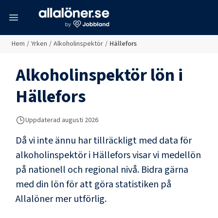
meny
Hem
/
Yrken
/
Alkoholinspektör
/
Hällefors
Alkoholinspektör
lön i
Hällefors
Uppdaterad
augusti 2026
Då vi inte ännu har tillräckligt med data för
alkoholinspektör
i
Hällefors
visar vi medellön
på nationell och regional nivå. Bidra gärna
med din lön för att göra statistiken på
Allalöner mer utförlig.