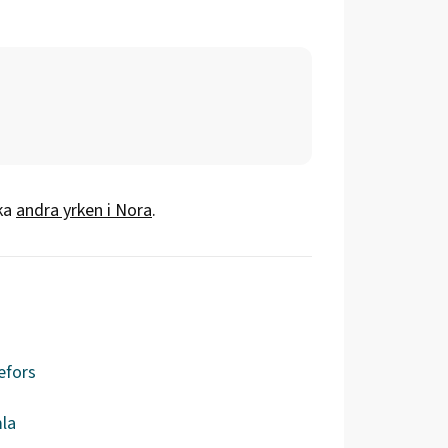
ka
andra yrken i
Nora
.
efors
la