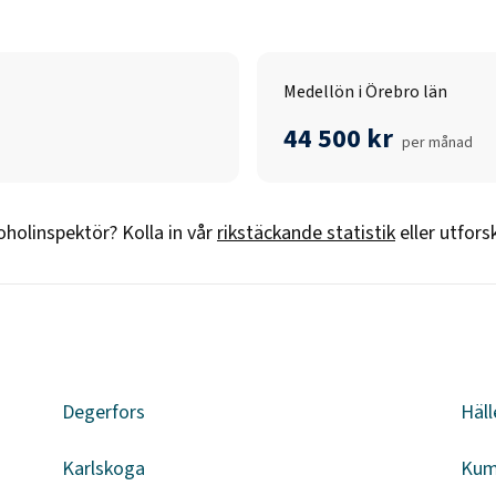
Medellön i Örebro län
44 500 kr
per månad
oholinspektör
? Kolla in vår
rikstäckande statistik
eller utfors
Degerfors
Häll
Karlskoga
Kum