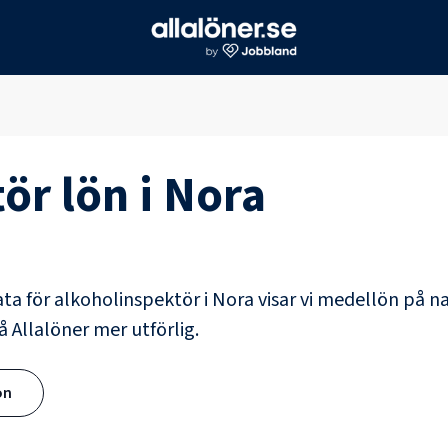
tör
lön i
Nora
ata för
alkoholinspektör
i
Nora
visar vi medellön på na
å Allalöner mer utförlig.
ön