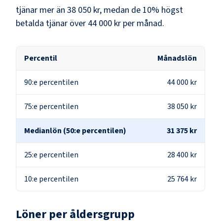
tjänar mer än
38 050 kr
, medan de 10% högst
betalda tjänar över
44 000 kr
per månad.
Percentil
Månadslön
90:e percentilen
44 000 kr
75:e percentilen
38 050 kr
Medianlön (50:e percentilen)
31 375 kr
25:e percentilen
28 400 kr
10:e percentilen
25 764 kr
Löner per åldersgrupp