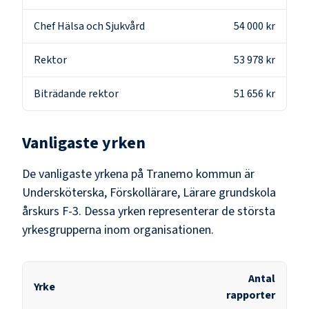
Chef Hälsa och Sjukvård
54 000 kr
Rektor
53 978 kr
Biträdande rektor
51 656 kr
Vanligaste yrken
De vanligaste yrkena på
Tranemo kommun
är
Undersköterska, Förskollärare, Lärare grundskola
årskurs F-3
. Dessa yrken representerar de största
yrkesgrupperna inom organisationen.
Antal
Yrke
rapporter