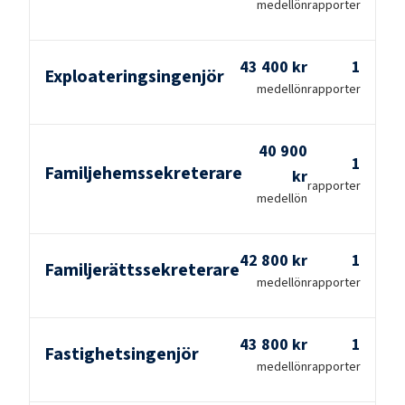
medellön
rapporter
43 400 kr
1
Exploateringsingenjör
medellön
rapporter
40 900
1
Familjehemssekreterare
kr
rapporter
medellön
42 800 kr
1
Familjerättssekreterare
medellön
rapporter
43 800 kr
1
Fastighetsingenjör
medellön
rapporter