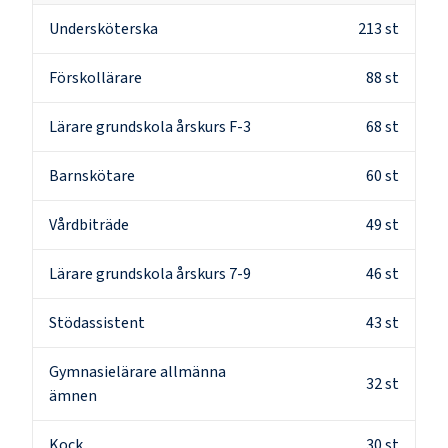
Undersköterska
213
st
Förskollärare
88
st
Lärare grundskola årskurs F-3
68
st
Barnskötare
60
st
Vårdbiträde
49
st
Lärare grundskola årskurs 7-9
46
st
Stödassistent
43
st
Gymnasielärare allmänna
32
st
ämnen
Kock
30
st