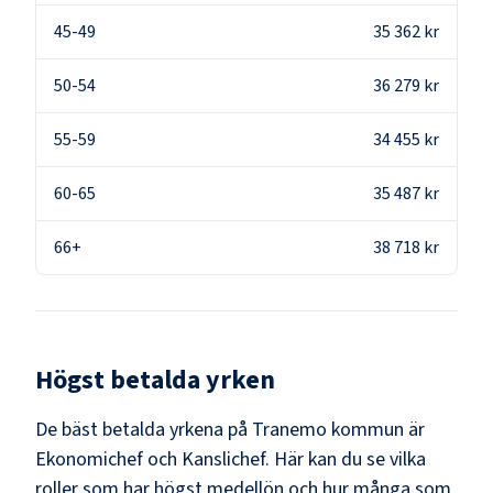
45-49
35 362 kr
50-54
36 279 kr
55-59
34 455 kr
60-65
35 487 kr
66+
38 718 kr
Högst betalda yrken
De bäst betalda yrkena på
Tranemo kommun
är
Ekonomichef och Kanslichef
. Här kan du se vilka
roller som har högst medellön och hur många som