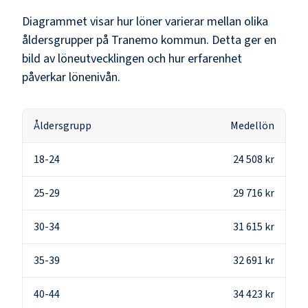
Diagrammet visar hur löner varierar mellan olika
åldersgrupper på
Tranemo kommun
. Detta ger en
bild av löneutvecklingen och hur erfarenhet
påverkar lönenivån.
Åldersgrupp
Medellön
18-24
24 508 kr
25-29
29 716 kr
30-34
31 615 kr
35-39
32 691 kr
40-44
34 423 kr