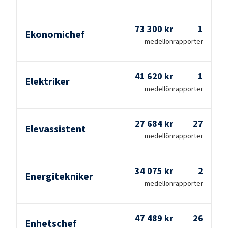
73 300 kr
1
Ekonomichef
medellön
rapporter
41 620 kr
1
Elektriker
medellön
rapporter
27 684 kr
27
Elevassistent
medellön
rapporter
34 075 kr
2
Energitekniker
medellön
rapporter
47 489 kr
26
Enhetschef