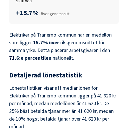
Skillnad
+15.7%
över genomsnitt
Elektriker
på
Tranemo kommun
har en medellön
som ligger
15.7
%
över
riksgenomsnittet för
samma yrke. Detta placerar arbetsgivaren i den
71.6
:e percentilen
nationellt.
Detaljerad lönestatistik
Lönestatistiken visar att medianlönen för
Elektriker
på
Tranemo kommun
ligger på
41 620 kr
per månad, medan medellönen är
41 620 kr
. De
25% bäst betalda tjänar mer än
41 620 kr
, medan
de 10% högst betalda tjänar över
41 620 kr
per
månad.