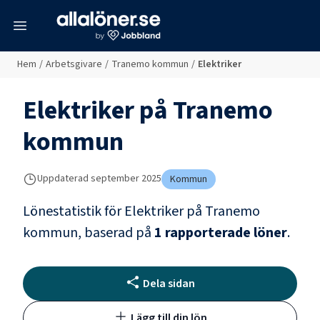
meny
Hem
/
Arbetsgivare
/
Tranemo kommun
/
Elektriker
Elektriker
på
Tranemo
kommun
Uppdaterad
september 2025
Kommun
Lönestatistik för
Elektriker
på
Tranemo
kommun
, baserad på
1
rapporterade löner
.
Dela sidan
Lägg till din lön