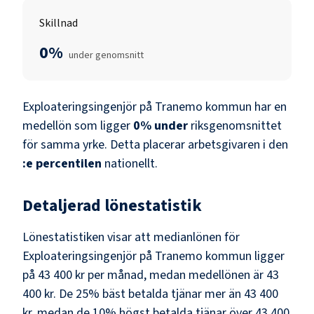
Skillnad
0%
under genomsnitt
Exploateringsingenjör
på
Tranemo kommun
har en
medellön som ligger
0
%
under
riksgenomsnittet
för samma yrke. Detta placerar arbetsgivaren i den
:e percentilen
nationellt.
Detaljerad lönestatistik
Lönestatistiken visar att medianlönen för
Exploateringsingenjör
på
Tranemo kommun
ligger
på
43 400 kr
per månad, medan medellönen är
43
400 kr
. De 25% bäst betalda tjänar mer än
43 400
kr
, medan de 10% högst betalda tjänar över
43 400