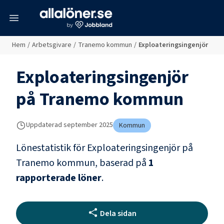
meny
Hem
/
Arbetsgivare
/
Tranemo kommun
/
Exploateringsingenjör
Exploateringsingenjör
på
Tranemo kommun
Uppdaterad
september 2025
Kommun
Lönestatistik för
Exploateringsingenjör
på
Tranemo kommun
, baserad på
1
rapporterade löner
.
Dela sidan