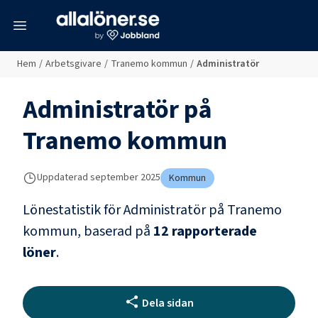
meny
Hem
/
Arbetsgivare
/
Tranemo kommun
/
Administratör
Administratör
på
Tranemo kommun
Uppdaterad
september 2025
Kommun
Lönestatistik för
Administratör
på
Tranemo
kommun
, baserad på
12
rapporterade
löner
.
Dela sidan