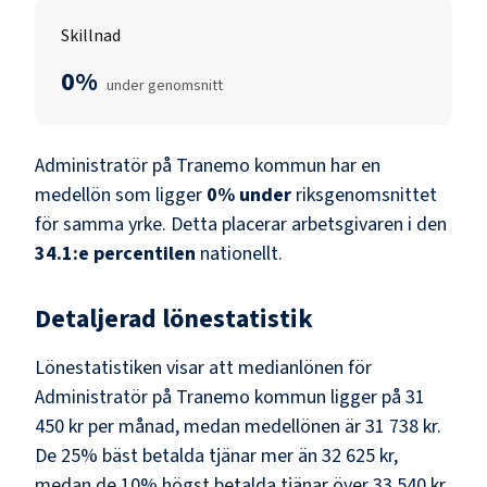
Skillnad
0%
under genomsnitt
Administratör
på
Tranemo kommun
har en
medellön som ligger
0
%
under
riksgenomsnittet
för samma yrke. Detta placerar arbetsgivaren i den
34.1
:e percentilen
nationellt.
Detaljerad lönestatistik
Lönestatistiken visar att medianlönen för
Administratör
på
Tranemo kommun
ligger på
31
450 kr
per månad, medan medellönen är
31 738 kr
.
De 25% bäst betalda tjänar mer än
32 625 kr
,
medan de 10% högst betalda tjänar över
33 540 kr