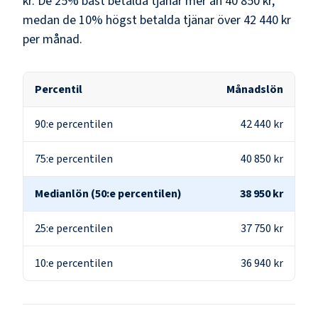
kr
. De 25% bäst betalda tjänar mer än
40 850 kr
,
medan de 10% högst betalda tjänar över
42 440 kr
per månad.
Percentil
Månadslön
90:e percentilen
42 440 kr
75:e percentilen
40 850 kr
Medianlön (50:e percentilen)
38 950 kr
25:e percentilen
37 750 kr
10:e percentilen
36 940 kr