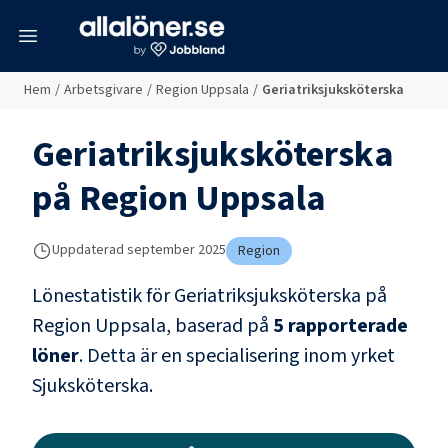
meny
Hem
/
Arbetsgivare
/
Region Uppsala
/
Geriatriksjuksköterska
Geriatriksjuksköterska
på
Region Uppsala
Uppdaterad
september 2025
Region
Lönestatistik för
Geriatriksjuksköterska
på
Region Uppsala
, baserad på
5
rapporterade
löner
.
Detta är en specialisering inom yrket
Sjuksköterska
.