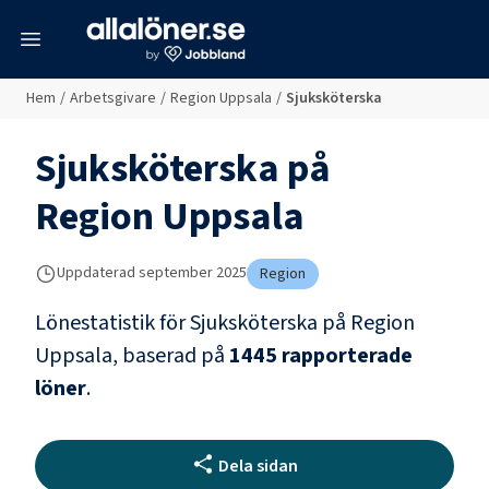
meny
Hem
/
Arbetsgivare
/
Region Uppsala
/
Sjuksköterska
Sjuksköterska
på
Region Uppsala
Uppdaterad
september 2025
Region
Lönestatistik för
Sjuksköterska
på
Region
Uppsala
, baserad på
1445
rapporterade
löner
.
Dela sidan