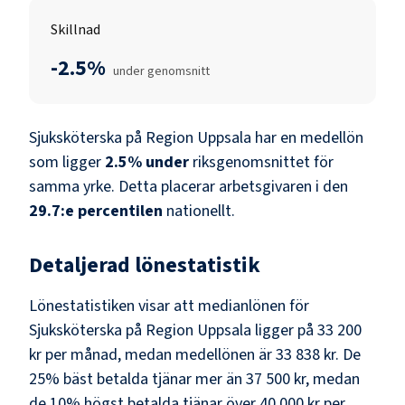
Skillnad
-2.5%
under genomsnitt
Sjuksköterska
på
Region Uppsala
har en medellön
som ligger
2.5
%
under
riksgenomsnittet för
samma yrke. Detta placerar arbetsgivaren i den
29.7
:e percentilen
nationellt.
Detaljerad lönestatistik
Lönestatistiken visar att medianlönen för
Sjuksköterska
på
Region Uppsala
ligger på
33 200
kr
per månad, medan medellönen är
33 838 kr
. De
25% bäst betalda tjänar mer än
37 500 kr
, medan
de 10% högst betalda tjänar över
40 000 kr
per