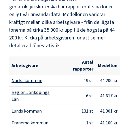
geriatriksjuksköterska
har rapporterat sina löner
enligt vår användardata. Medellönen varierar
kraftigt mellan olika arbetsgivare - från de lägsta
lönerna på cirka
35 000 kr
upp till de högsta på
44
200 kr
. Klicka på arbetsgivaren för att se mer
detaljerad lönestatistik.
Antal
Arbetsgivare
Medellön
rapporter
Nacka kommun
19
st
44 200 kr
Region Jönköpings
6
st
41 617 kr
Län
Lunds kommun
131
st
41 301 kr
Tranemo kommun
1
st
41 100 kr