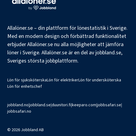
Allalöner.se – din plattform för lönestatistik i Sverige.
Med en modern design och förbättrad funktionalitet
erbjuder Allalöner.se nu alla möjligheter att jämföra
löner i Sverige. Allalöner.se är en del av jobbland.se,
Sveriges största jobbplattform.
Lön för sjuksköterska
Lön för elektriker
Lön för undersköterska
Lön för enhetschef
jobbland.no
|
jobbland.se
|
duunitori.fi
|
keeparo.com
|
jobbsafari.se
|
jobbsafari.no
©
2026
Jobbland AB