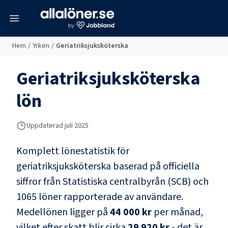
meny
Hem
/
Yrken
/
Geriatriksjuksköterska
Geriatriksjuksköterska
lön
Uppdaterad juli 2025
Komplett lönestatistik för
geriatriksjuksköterska
baserad på officiella
siffror från Statistiska centralbyrån (SCB) och
1065 löner rapporterade av användare
.
Medellönen ligger på
44 000 kr
per månad,
vilket efter skatt blir cirka
29 920 kr
- det är