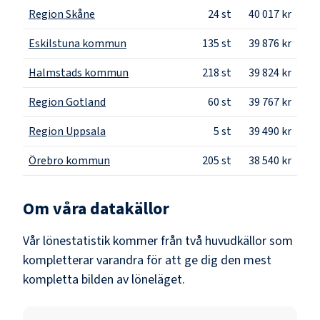
Region Skåne
24
st
40 017 kr
Eskilstuna kommun
135
st
39 876 kr
Halmstads kommun
218
st
39 824 kr
Region Gotland
60
st
39 767 kr
Region Uppsala
5
st
39 490 kr
Örebro kommun
205
st
38 540 kr
Om våra datakällor
Vår lönestatistik kommer från två huvudkällor som
kompletterar varandra för att ge dig den mest
kompletta bilden av löneläget.