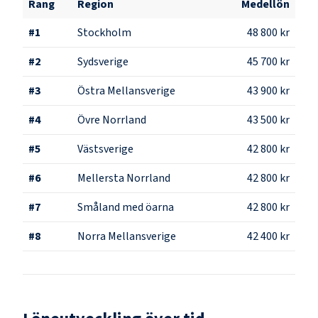
Rang
Region
Medellön
#
1
Stockholm
48 800 kr
#
2
Sydsverige
45 700 kr
#
3
Östra Mellansverige
43 900 kr
#
4
Övre Norrland
43 500 kr
#
5
Västsverige
42 800 kr
#
6
Mellersta Norrland
42 800 kr
#
7
Småland med öarna
42 800 kr
#
8
Norra Mellansverige
42 400 kr