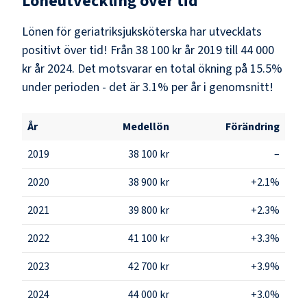
Löneutveckling över tid
Lönen för geriatriksjuksköterska har utvecklats
positivt över tid! Från 38 100 kr år 2019 till 44 000
kr år 2024. Det motsvarar en total ökning på 15.5%
under perioden - det är 3.1% per år i genomsnitt!
År
Medellön
Förändring
2019
38 100 kr
–
2020
38 900 kr
+2.1%
2021
39 800 kr
+2.3%
2022
41 100 kr
+3.3%
2023
42 700 kr
+3.9%
2024
44 000 kr
+3.0%