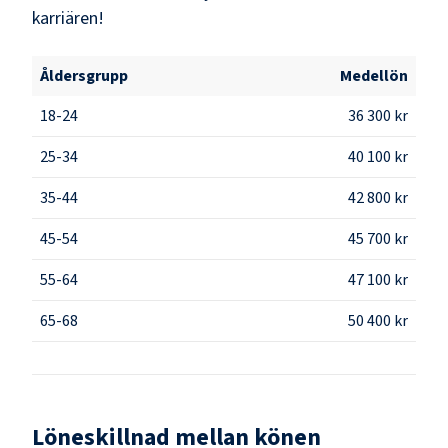
karriären!
Åldersgrupp
Medellön
18-24
36 300 kr
25-34
40 100 kr
35-44
42 800 kr
45-54
45 700 kr
55-64
47 100 kr
65-68
50 400 kr
Löneskillnad mellan könen