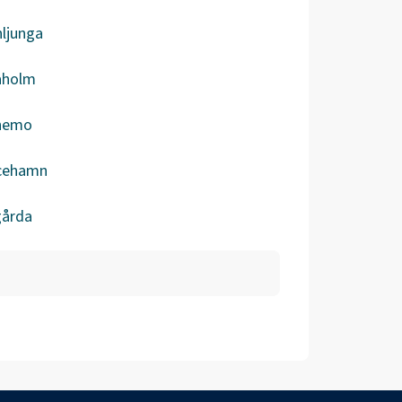
ljunga
aholm
nemo
icehamn
gårda