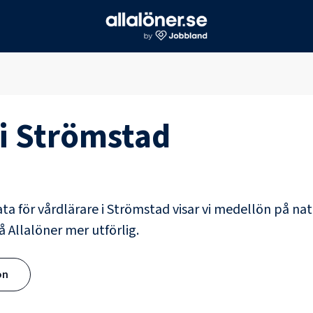
i
Strömstad
ata för
vårdlärare
i
Strömstad
visar vi medellön på nat
å Allalöner mer utförlig.
ön