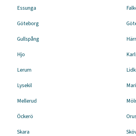
Essunga
Falk
Göteborg
Göt
Gullspång
Här
Hjo
Kar
Lerum
Lid
Lysekil
Mar
Mellerud
Möl
Öckerö
Oru
Skara
Skö