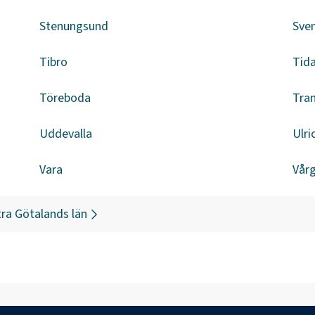
Stenungsund
Sven
Tibro
Tid
Töreboda
Tra
Uddevalla
Ulr
Vara
Vår
ra Götalands län