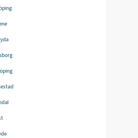
öping
ene
ryda
lsborg
köping
iestad
ndal
st
vde