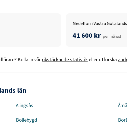
Medellön i Västra Götalands
41 600 kr
per månad
dlärare
? Kolla in vår
rikstäckande statistik
eller utforska
andr
lands län
Alingsås
Åmå
Bollebygd
Bor