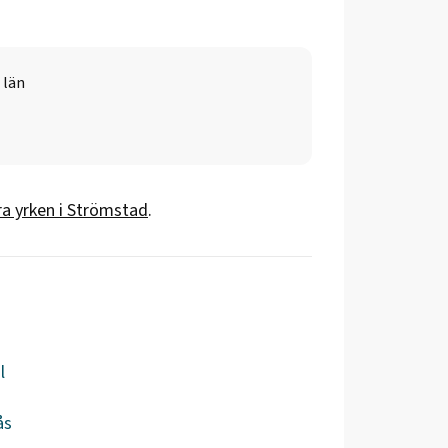
 län
a yrken i
Strömstad
.
l
ås