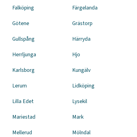
Falköping
Färgelanda
Götene
Grästorp
Gullspång
Härryda
Herrljunga
Hjo
Karlsborg
Kungälv
Lerum
Lidköping
Lilla Edet
Lysekil
Mariestad
Mark
Mellerud
Mölndal