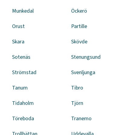
Munkedal
Öckerö
Orust
Partille
Skara
Skövde
Sotenäs
Stenungsund
Strömstad
Svenljunga
Tanum
Tibro
Tidaholm
Tjörn
Töreboda
Tranemo
Trollhättan
Uddevalla