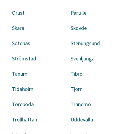
Orust
Partille
Skara
Skövde
Sotenäs
Stenungsund
Strömstad
Svenljunga
Tanum
Tibro
Tidaholm
Tjörn
Töreboda
Tranemo
Trollhättan
Uddevalla