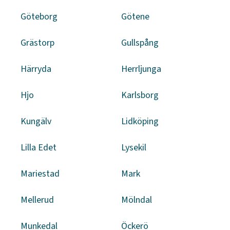
Göteborg
Götene
Grästorp
Gullspång
Härryda
Herrljunga
Hjo
Karlsborg
Kungälv
Lidköping
Lilla Edet
Lysekil
Mariestad
Mark
Mellerud
Mölndal
Munkedal
Öckerö