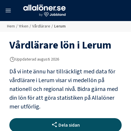
meny
Hem
/
Yrken
/
Vårdlärare
/
Lerum
Vårdlärare
lön i
Lerum
Uppdaterad
augusti 2026
Då vi inte ännu har tillräckligt med data för
vårdlärare
i
Lerum
visar vi medellön på
nationell och regional nivå. Bidra gärna med
din lön för att göra statistiken på Allalöner
mer utförlig.
Dela sidan