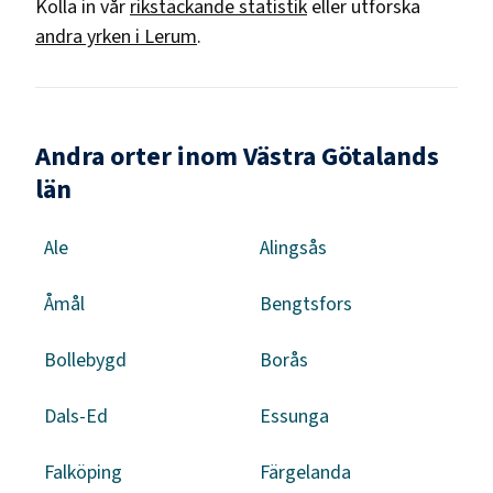
Kolla in vår
rikstäckande statistik
eller utforska
andra yrken i
Lerum
.
Andra orter inom Västra Götalands
län
Ale
Alingsås
Åmål
Bengtsfors
Bollebygd
Borås
Dals-Ed
Essunga
Falköping
Färgelanda