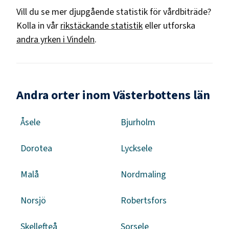
Vill du se mer djupgående statistik för
vårdbiträde
?
Kolla in vår
rikstäckande statistik
eller utforska
andra yrken i
Vindeln
.
Andra orter inom Västerbottens län
Åsele
Bjurholm
Dorotea
Lycksele
Malå
Nordmaling
Norsjö
Robertsfors
Skellefteå
Sorsele