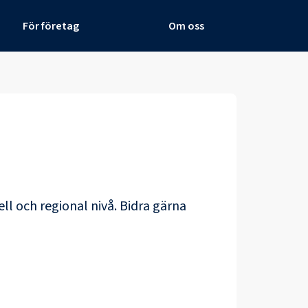
För företag
Om oss
ll och regional nivå. Bidra gärna