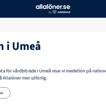
n i
Umeå
ata för
vårdbiträde
i
Umeå
visar vi medellön på natione
å Allalöner mer utförlig.
ön