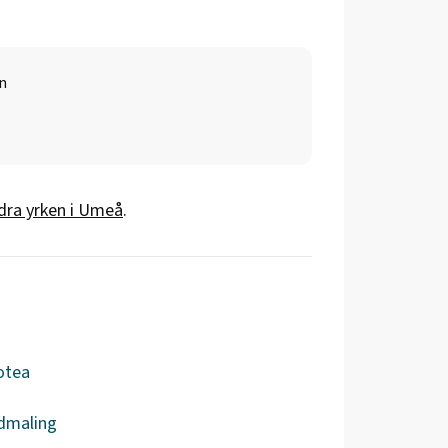
n
dra yrken i
Umeå
.
otea
dmaling