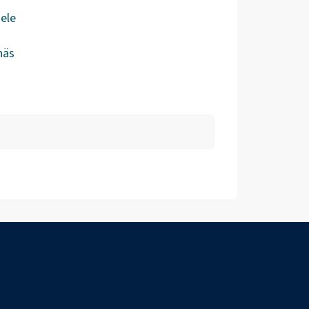
ele
näs