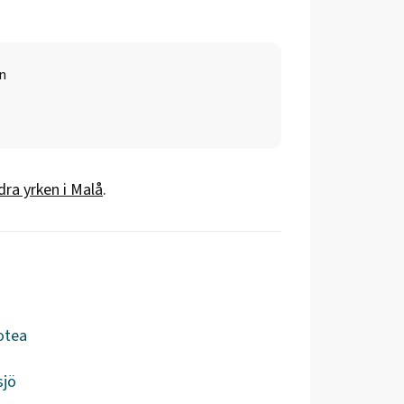
n
dra yrken i
Malå
.
otea
sjö