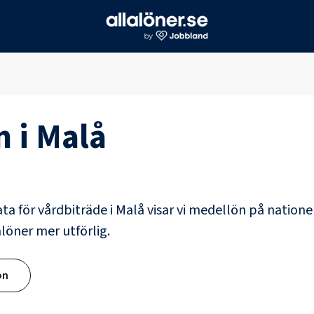
n i
Malå
ata för
vårdbiträde
i
Malå
visar vi medellön på natione
alöner mer utförlig.
ön