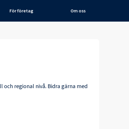
För företag
Om oss
ll och regional nivå. Bidra gärna med