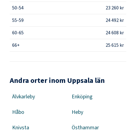
50-54
23 260 kr
55-59
24 492 kr
60-65
24 608 kr
66+
25 615 kr
Andra orter inom Uppsala län
Älvkarleby
Enköping
Håbo
Heby
Knivsta
Östhammar