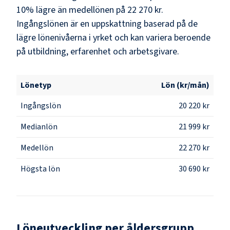
10% lägre än medellönen på 22 270 kr.
Ingångslönen är en uppskattning baserad på de
lägre lönenivåerna i yrket och kan variera beroende
på utbildning, erfarenhet och arbetsgivare.
Lönetyp
Lön (kr/mån)
Ingångslön
20 220 kr
Medianlön
21 999 kr
Medellön
22 270 kr
Högsta lön
30 690 kr
Löneutveckling per åldersgrupp