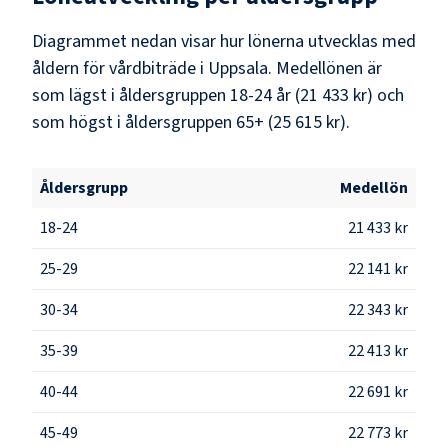
Diagrammet nedan visar hur lönerna utvecklas med
åldern för vårdbiträde i Uppsala. Medellönen är
som lägst i åldersgruppen 18-24 år (21 433 kr) och
som högst i åldersgruppen 65+ (25 615 kr).
Åldersgrupp
Medellön
18-24
21 433 kr
25-29
22 141 kr
30-34
22 343 kr
35-39
22 413 kr
40-44
22 691 kr
45-49
22 773 kr