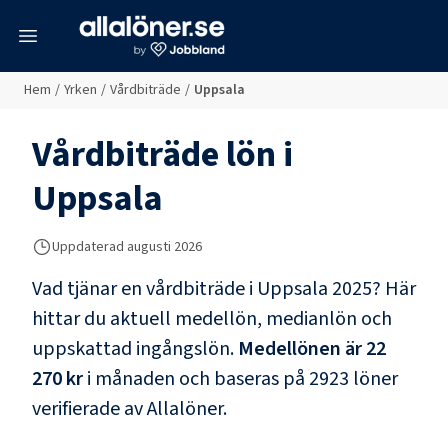
meny
Hem
/
Yrken
/
Vårdbiträde
/
Uppsala
Vårdbiträde
lön i
Uppsala
Uppdaterad
augusti 2026
Vad tjänar en
vårdbiträde
i
Uppsala
2025? Här
hittar du aktuell medellön, medianlön och
uppskattad ingångslön.
Medellönen är
22
270 kr
i månaden och baseras på
2923
löner
verifierade av Allalöner.