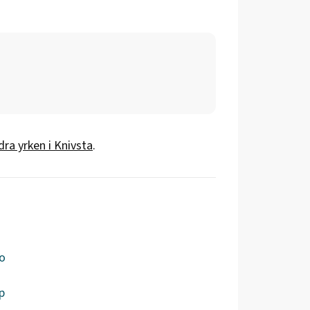
dra yrken i
Knivsta
.
o
p