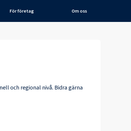
För företag
Om oss
nell och regional nivå. Bidra gärna