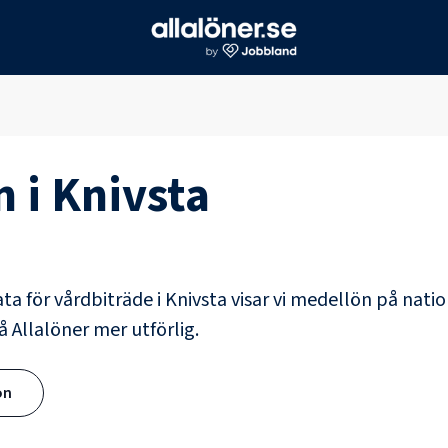
n i
Knivsta
ata för
vårdbiträde
i
Knivsta
visar vi medellön på natio
å Allalöner mer utförlig.
ön