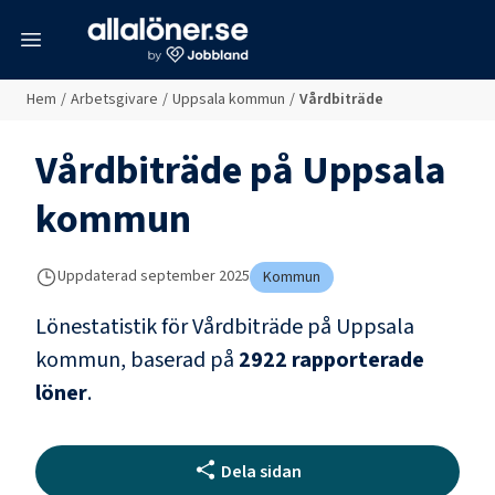
meny
Hem
/
Arbetsgivare
/
Uppsala kommun
/
Vårdbiträde
Vårdbiträde
på
Uppsala
kommun
Uppdaterad
september 2025
Kommun
Lönestatistik för
Vårdbiträde
på
Uppsala
kommun
, baserad på
2922
rapporterade
löner
.
Dela sidan