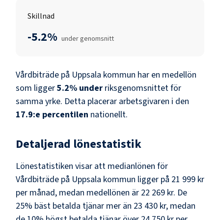
Skillnad
-5.2%
under genomsnitt
Vårdbiträde
på
Uppsala kommun
har en medellön
som ligger
5.2
%
under
riksgenomsnittet för
samma yrke. Detta placerar arbetsgivaren i den
17.9
:e percentilen
nationellt.
Detaljerad lönestatistik
Lönestatistiken visar att medianlönen för
Vårdbiträde
på
Uppsala kommun
ligger på
21 999 kr
per månad, medan medellönen är
22 269 kr
. De
25% bäst betalda tjänar mer än
23 430 kr
, medan
de 10% högst betalda tjänar över
24 750 kr
per