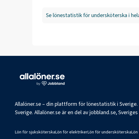
Se lönestatistik för
undersköterska
i hel
Allalöner.se – din plattform för lönestatistik i Sverig
Sverige. Allalöner.se är en del av jobbland.se, Sverige
Lön för sjuksköterska
Lön för elektriker
Lön för undersköterska
Lön