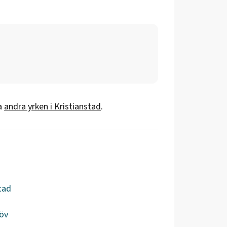
a
andra yrken i
Kristianstad
.
tad
öv