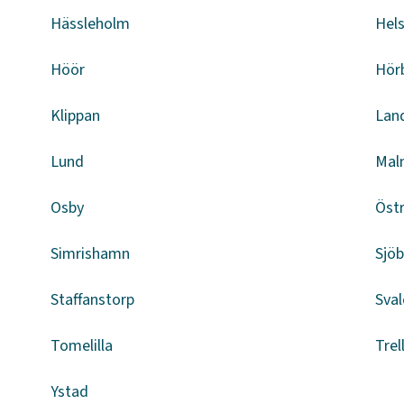
Hässleholm
Hel
Höör
Hör
Klippan
Lan
Lund
Mal
Osby
Öst
Simrishamn
Sjö
Staffanstorp
Sval
Tomelilla
Trel
Ystad