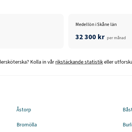
Medellön i Skåne län
32 300 kr
per månad
ersköterska
? Kolla in vår
rikstäckande statistik
eller utforsk
Åstorp
Bås
Bromölla
Burl