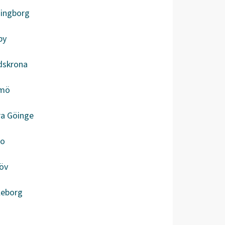
singborg
by
dskrona
mö
ra Göinge
bo
öv
leborg