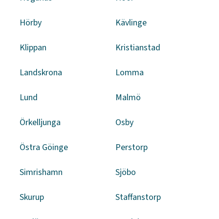
Hörby
Kävlinge
Klippan
Kristianstad
Landskrona
Lomma
Lund
Malmö
Örkelljunga
Osby
Östra Göinge
Perstorp
Simrishamn
Sjöbo
Skurup
Staffanstorp