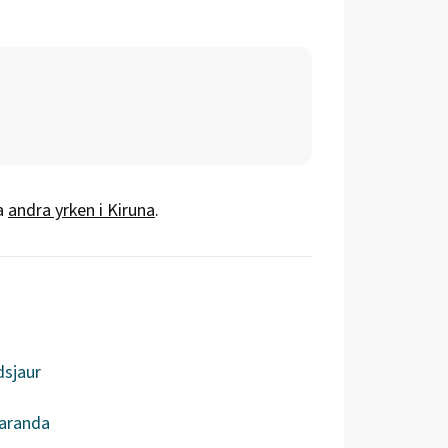
a
andra yrken i
Kiruna
.
dsjaur
aranda