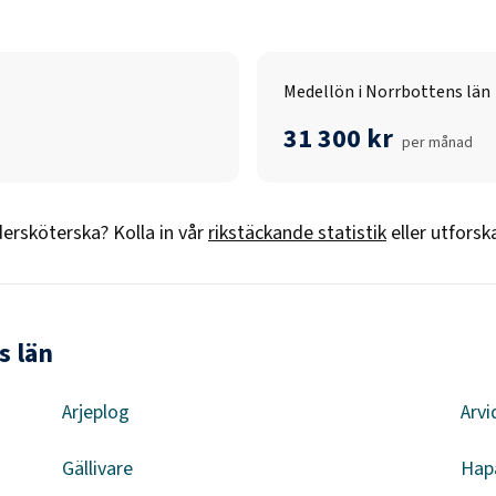
Medellön i Norrbottens län
31 300 kr
per månad
ersköterska
? Kolla in vår
rikstäckande statistik
eller utforsk
s län
Arjeplog
Arvi
Gällivare
Hap