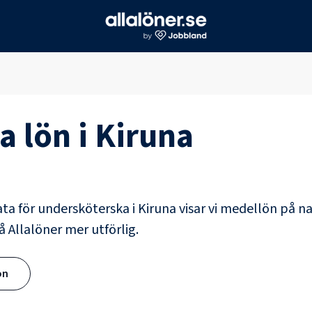
a
lön i
Kiruna
ata för
undersköterska
i
Kiruna
visar vi medellön på na
å Allalöner mer utförlig.
ön