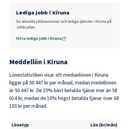
Lediga jobb i
Kiruna
Se aktuella jobbannonser och lediga tjänster i
Kiruna
på
Jobbsafari.
Hitta lediga jobb i
Kiruna
Meddellön i
Kiruna
Lönestatistiken visar att medianlönen i
Kiruna
ligger på
50 447 kr
per månad, medan medellönen
är
50 447 kr
. De 25% bäst betalda tjänar mer än
58
014 kr
, medan de 10% högst betalda tjänar över
68
103 kr
per månad.
Lönetyp
Lön (kr/mån)