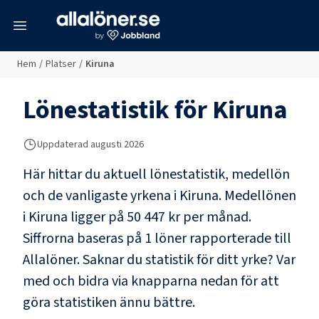
meny
Hem
/
Platser
/
Kiruna
Lönestatistik för
Kiruna
Uppdaterad
augusti 2026
Här hittar du aktuell lönestatistik, medellön
och de vanligaste yrkena i
Kiruna
. Medellönen
i
Kiruna
ligger på
50 447 kr
per månad.
Siffrorna baseras på
1
löner rapporterade till
Allalöner. Saknar du statistik för ditt yrke? Var
med och bidra via knapparna nedan för att
göra statistiken ännu bättre.