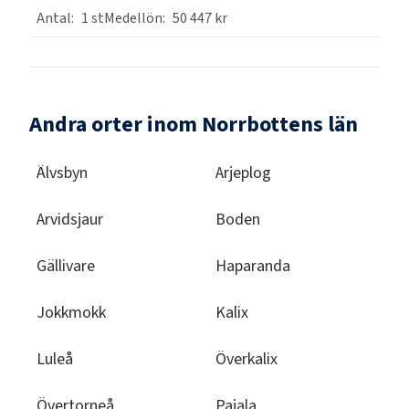
1
st
50 447 kr
Andra orter inom Norrbottens län
Älvsbyn
Arjeplog
Arvidsjaur
Boden
Gällivare
Haparanda
Jokkmokk
Kalix
Luleå
Överkalix
Övertorneå
Pajala