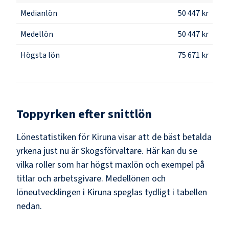
Medianlön
50 447 kr
Medellön
50 447 kr
Högsta lön
75 671 kr
Toppyrken efter snittlön
Lönestatistiken för
Kiruna
visar att de bäst betalda
yrkena just nu är
Skogsförvaltare
. Här kan du se
vilka roller som har högst maxlön och exempel på
titlar och arbetsgivare. Medellönen och
löneutvecklingen i
Kiruna
speglas tydligt i tabellen
nedan.