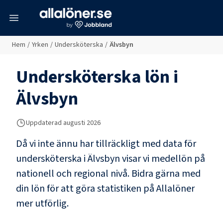
meny
Hem
/
Yrken
/
Undersköterska
/
Älvsbyn
Undersköterska
lön i
Älvsbyn
Uppdaterad
augusti 2026
Då vi inte ännu har tillräckligt med data för
undersköterska
i
Älvsbyn
visar vi medellön på
nationell och regional nivå. Bidra gärna med
din lön för att göra statistiken på Allalöner
mer utförlig.