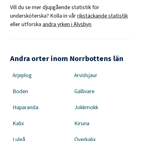
Vill du se mer djupgående statistik för
undersköterska
? Kolla in vår
rikstäckande statistik
eller utforska
andra yrken i
Älvsbyn
.
Andra orter inom Norrbottens län
Arjeplog
Arvidsjaur
Boden
Gällivare
Haparanda
Jokkmokk
Kalix
Kiruna
Luleå
Överkalix