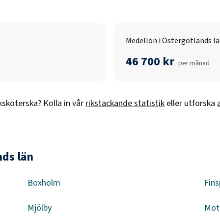
Medellön i Östergötlands l
46 700 kr
per månad
ksköterska
? Kolla in vår
rikstäckande statistik
eller utforska
nds län
Boxholm
Fin
Mjölby
Mot