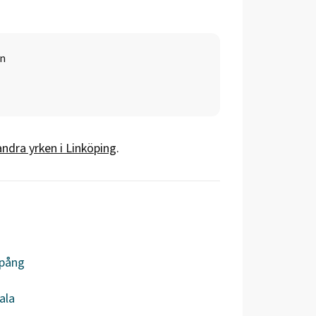
än
andra yrken i
Linköping
.
spång
ala