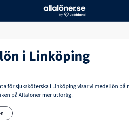
lön i
Linköping
ata för
sjuksköterska
i
Linköping
visar vi medellön på n
iken på Allalöner mer utförlig.
ön