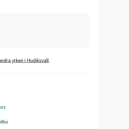
andra yrken i
Hudiksvall
.
ors
elbo