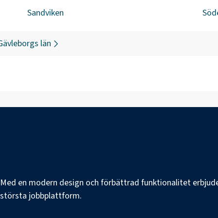
Sandviken
Söd
Gävleborgs län
e. Med en modern design och förbättrad funktionalitet erbjuder
s största jobbplattform.