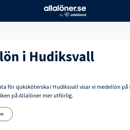
lön i
Hudiksvall
ata för
sjuksköterska
i
Hudiksvall
visar vi medellön på 
iken på Allalöner mer utförlig.
ön