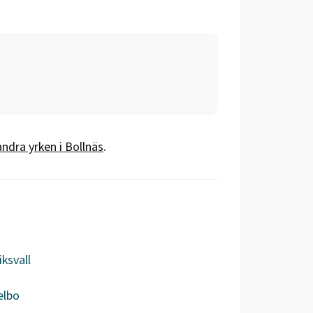
andra yrken i
Bollnäs
.
ksvall
elbo