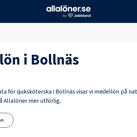
lön i
Bollnäs
ata för
sjuksköterska
i
Bollnäs
visar vi medellön på nat
å Allalöner mer utförlig.
ön