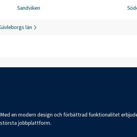
Sandviken
Söd
Gävleborgs län
e. Med en modern design och förbättrad funktionalitet erbjuder
s största jobbplattform.