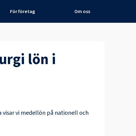
För företag
Om oss
urgi
lön i
a
visar vi medellön på nationell och