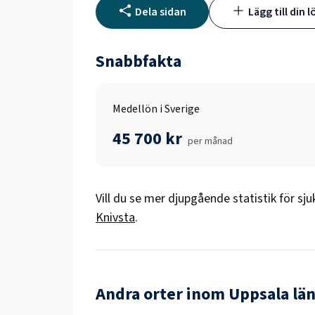
Dela sidan
Lägg till din l
Snabbfakta
Medellön i Sverige
45 700 kr
per månad
Vill du se mer djupgående statistik för
sju
Knivsta
.
Andra orter inom Uppsala lä