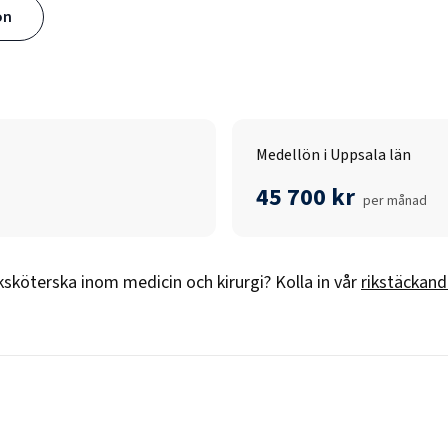
ön
Medellön i Uppsala län
45 700 kr
per månad
ksköterska inom medicin och kirurgi
? Kolla in vår
rikstäckand
n