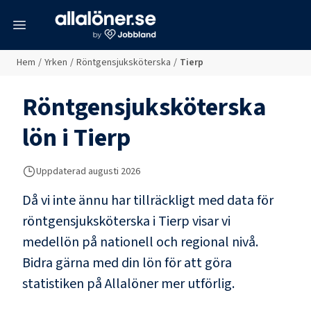
meny
Hem
/
Yrken
/
Röntgensjuksköterska
/
Tierp
Röntgensjuksköterska
lön i
Tierp
Uppdaterad
augusti 2026
Då vi inte ännu har tillräckligt med data för
röntgensjuksköterska
i
Tierp
visar vi
medellön på nationell och regional nivå.
Bidra gärna med din lön för att göra
statistiken på Allalöner mer utförlig.