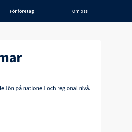
För företag
Om oss
mar
dellön på nationell och regional nivå.