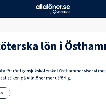
öterska
lön i
Östham
ata för
röntgensjuksköterska
i
Östhammar
visar vi me
tatistiken på Allalöner mer utförlig.
ön