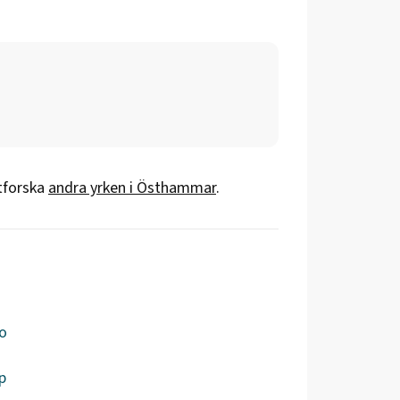
utforska
andra yrken i
Östhammar
.
o
p