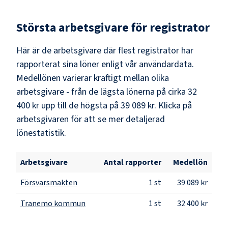
Största arbetsgivare för
registrator
Här är de arbetsgivare där flest
registrator
har
rapporterat sina löner enligt vår användardata.
Medellönen varierar kraftigt mellan olika
arbetsgivare - från de lägsta lönerna på cirka
32
400 kr
upp till de högsta på
39 089 kr
. Klicka på
arbetsgivaren för att se mer detaljerad
lönestatistik.
Arbetsgivare
Antal rapporter
Medellön
Försvarsmakten
1
st
39 089 kr
Tranemo kommun
1
st
32 400 kr