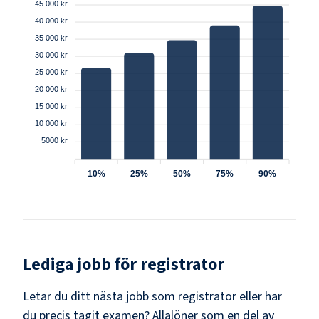
45 000 kr
40 000 kr
35 000 kr
30 000 kr
25 000 kr
20 000 kr
15 000 kr
10 000 kr
5000 kr
..
10%
25%
50%
75%
90%
Lediga jobb för
registrator
Letar du ditt nästa jobb som
registrator
eller har
du precis tagit examen? Allalöner som en del av