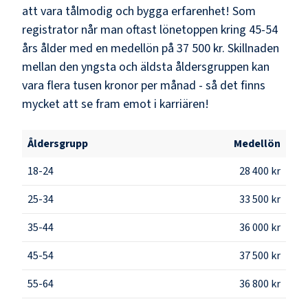
att vara tålmodig och bygga erfarenhet! Som
registrator
når man oftast lönetoppen kring
45-54
års ålder med en medellön på
37 500 kr
. Skillnaden
mellan den yngsta och äldsta åldersgruppen kan
vara flera tusen kronor per månad - så det finns
mycket att se fram emot i karriären!
Åldersgrupp
Medellön
18-24
28 400 kr
25-34
33 500 kr
35-44
36 000 kr
45-54
37 500 kr
55-64
36 800 kr