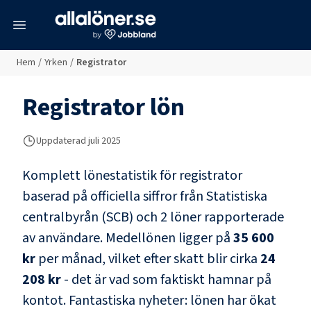
meny
Hem
/
Yrken
/
Registrator
Registrator
lön
Uppdaterad juli 2025
Komplett lönestatistik för
registrator
baserad på officiella siffror från Statistiska
centralbyrån (SCB) och
2 löner rapporterade
av användare
. Medellönen ligger på
35 600
kr
per månad, vilket efter skatt blir cirka
24
208 kr
- det är vad som faktiskt hamnar på
kontot.
Fantastiska nyheter: lönen har ökat