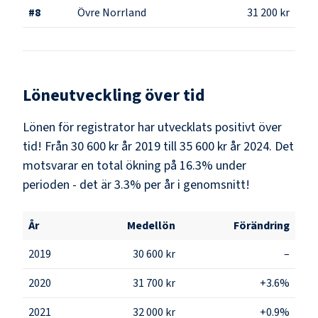
#
8
Övre Norrland
31 200 kr
Löneutveckling över tid
Lönen för registrator har utvecklats positivt över
tid! Från 30 600 kr år 2019 till 35 600 kr år 2024. Det
motsvarar en total ökning på 16.3% under
perioden - det är 3.3% per år i genomsnitt!
År
Medellön
Förändring
2019
30 600 kr
–
2020
31 700 kr
+3.6%
2021
32 000 kr
+0.9%