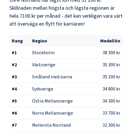
Övre Norrland
har lägst lön med
31 200 kr
.
Skillnaden mellan högsta och lägsta regionen är
hela
7100 kr
per månad - det kan verkligen vara värt
att överväga en flytt för karriären!
Rang
Region
Medellön
#
1
Stockholm
38 300 kr
#
2
Västsverige
35 300 kr
#
3
Småland med öarna
35 100 kr
#
4
Sydsverige
34 800 kr
#
5
Östra Mellansverige
34 300 kr
#
6
Norra Mellansverige
33 700 kr
#
7
Mellersta Norrland
32 300 kr