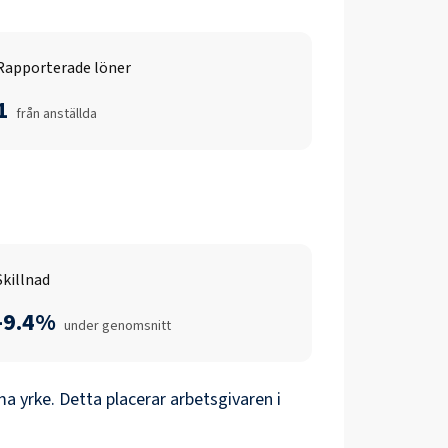
Rapporterade löner
1
från anställda
Skillnad
-9.4%
under genomsnitt
 yrke. Detta placerar arbetsgivaren i