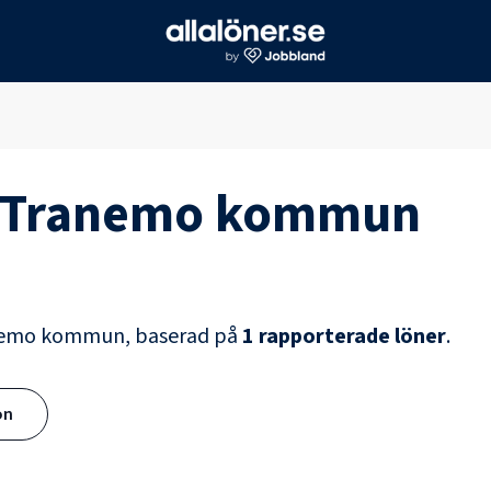
Tranemo kommun
nemo kommun
, baserad på
1
rapporterade löner
.
ön