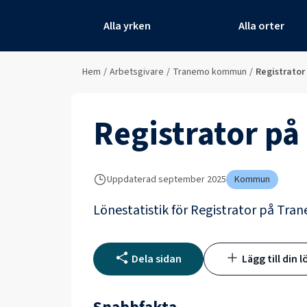
Alla yrken
Alla orter
Hem
/
Arbetsgivare
/
Tranemo kommun
/
Registrator
Registrator
på
Uppdaterad
september 2025
Kommun
Lönestatistik för
Registrator
på
Tra
Dela sidan
Lägg till din l