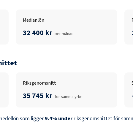
Medianlön
32 400 kr
per månad
ittet
Riksgenomsnitt
35 745 kr
för samma yrke
medellön som ligger
9.4
%
under
riksgenomsnittet för samma