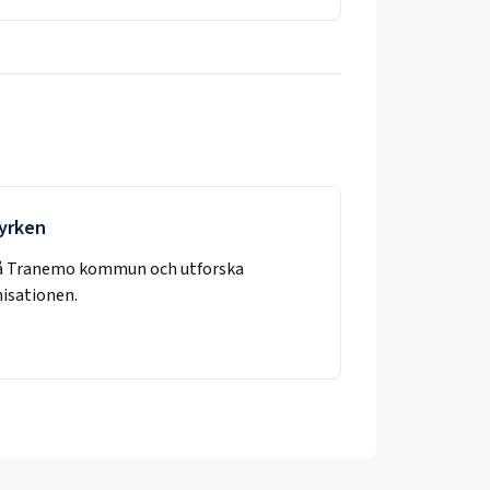
 yrken
å
Tranemo kommun
och utforska
nisationen.