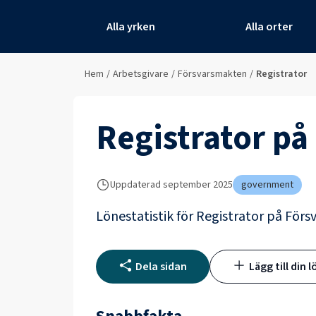
Alla yrken
Alla orter
Hem
/
Arbetsgivare
/
Försvarsmakten
/
Registrator
Registrator
på
Uppdaterad
september 2025
government
Lönestatistik för
Registrator
på
Förs
Dela sidan
Lägg till din l