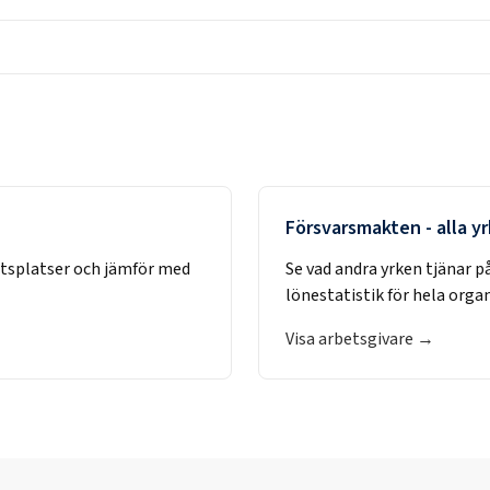
Försvarsmakten
- alla y
etsplatser och jämför med
Se vad andra yrken tjänar p
lönestatistik för hela orga
Visa arbetsgivare →