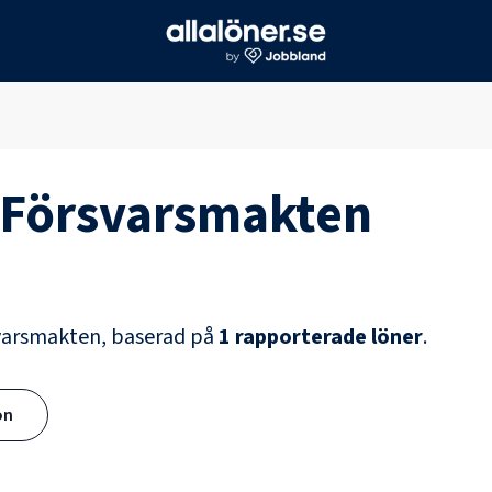
Försvarsmakten
varsmakten
, baserad på
1
rapporterade löner
.
ön