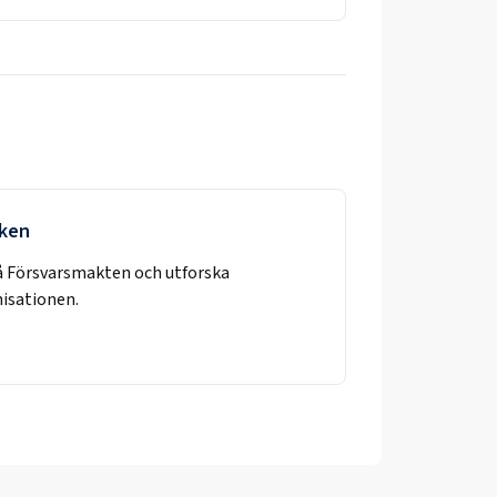
rken
å
Försvarsmakten
och utforska
nisationen.