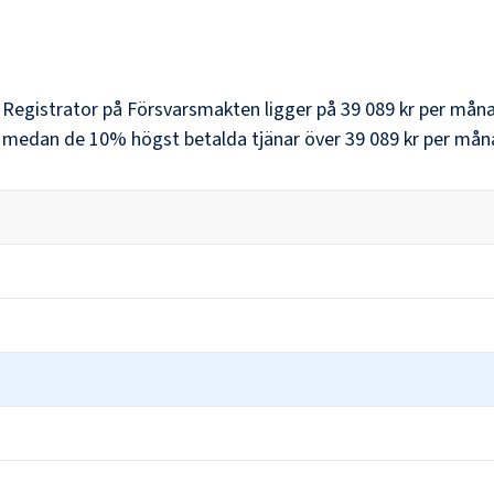
r
Registrator
på
Försvarsmakten
ligger på
39 089 kr
per måna
, medan de 10% högst betalda tjänar över
39 089 kr
per mån