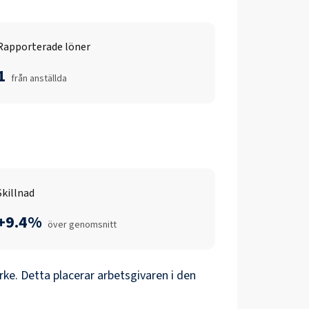
Rapporterade löner
1
från anställda
Skillnad
+9.4%
över genomsnitt
ke. Detta placerar arbetsgivaren i den