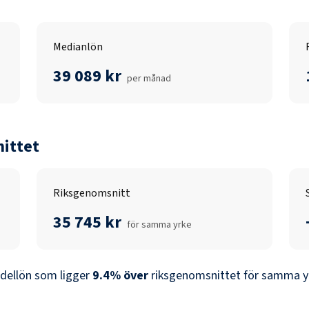
Medianlön
39 089 kr
per månad
ittet
Riksgenomsnitt
35 745 kr
för samma yrke
dellön som ligger
9.4
%
över
riksgenomsnittet för samma yr