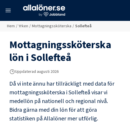
meny
Hem
/
Yrken
/
Mottagningssköterska
/
Sollefteå
Mottagningssköterska
lön i
Sollefteå
Uppdaterad
augusti 2026
Då vi inte ännu har tillräckligt med data för
mottagningssköterska
i
Sollefteå
visar vi
medellön på nationell och regional nivå.
Bidra gärna med din lön för att göra
statistiken på Allalöner mer utförlig.