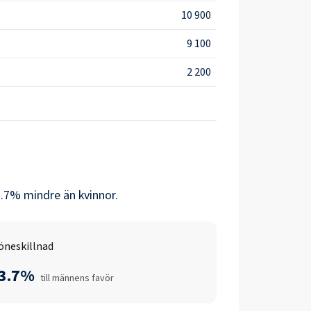
10 900
9 100
2 200
.7
% mindre än
kvinnor
.
öneskillnad
-3.7%
till männens favör