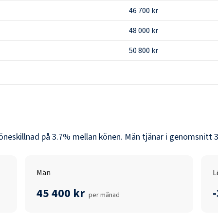
46 700 kr
48 000 kr
50 800 kr
löneskillnad på
3.7
% mellan könen.
Män
tjänar i genomsnitt
3
Män
L
45 400 kr
per månad