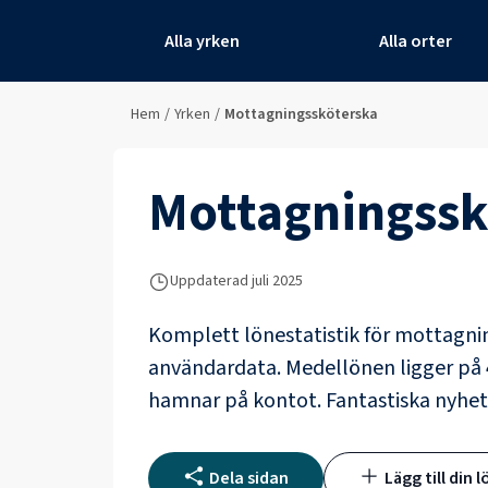
Alla yrken
Alla orter
Hem
/
Yrken
/
Mottagningssköterska
Mottagningssk
Uppdaterad juli 2025
Komplett lönestatistik för
mottagni
användardata
. Medellönen ligger på
hamnar på kontot.
Fantastiska nyhet
Dela sidan
Lägg till din l