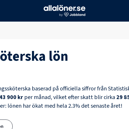
öterska
lön
ngssköterska
baserad på officiella siffror från Statist
43 900 kr
per månad, vilket efter skatt blir cirka
29 8
er: lönen har ökat med hela
2.3
% det senaste året!
ön