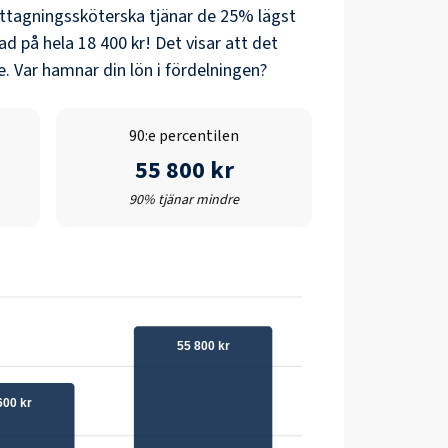
tagningssköterska
tjänar de 25% lägst
nad på hela
18 400 kr
! Det visar att det
. Var hamnar din lön i fördelningen?
90:e percentilen
55 800 kr
90% tjänar mindre
55 800 kr
600 kr