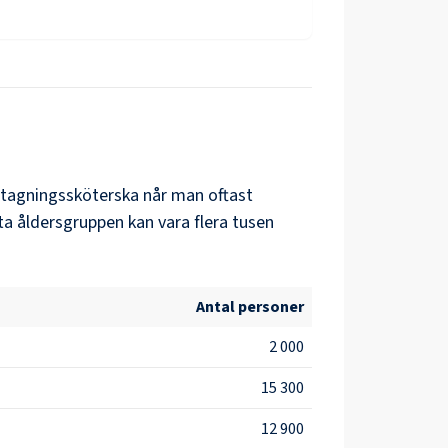
tagningssköterska
når man oftast
ta åldersgruppen kan vara flera tusen
Antal personer
2 000
15 300
12 900