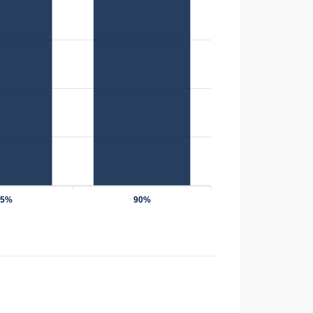
75%
90%