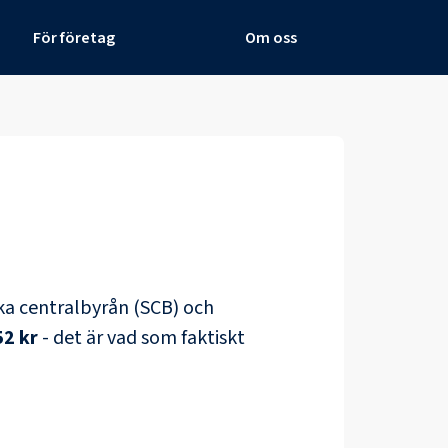
För företag
Om oss
iska centralbyrån (SCB) och
52 kr
- det är vad som faktiskt