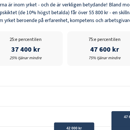
erna är inom yrket - och de är verkligen betydande! Bland
mot
pskiktet (de 10% högst betalda) får över
55 800 kr
- en skill
nom yrket beroende på erfarenhet, kompetens och arbetsgivare
25:e percentilen
75:e percentilen
37 400 kr
47 600 kr
25% tjänar mindre
75% tjänar mindre
47 
42 000 kr