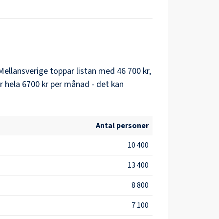
Mellansverige
toppar listan med
46 700 kr
,
r hela
6700 kr
per månad - det kan
Antal personer
10 400
13 400
8 800
7 100