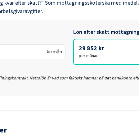
ag kvar efter skatt?" Som
mottagningssköterska
med medell
arbetsgivaravgifter.
Lön efter skatt
mottagning
29 852 kr
kr/mån
per månad
ällningskontrakt. Nettolön är vad som faktiskt hamnar på ditt bankkonto efte
er