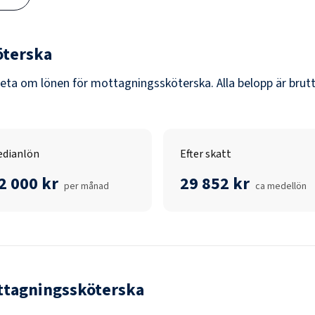
öterska
veta om lönen för
mottagningssköterska
. Alla belopp är bru
dianlön
Efter skatt
2 000 kr
29 852 kr
per månad
ca medellön
tagningssköterska