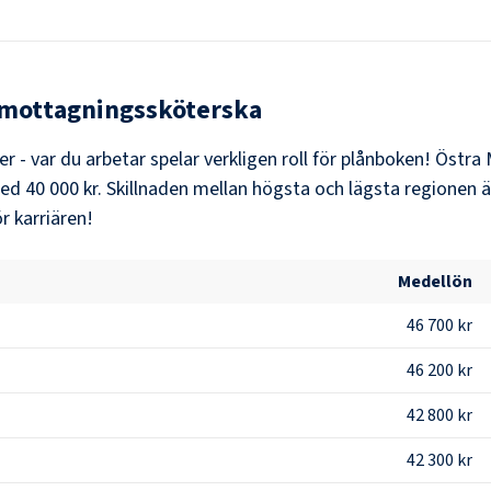
mottagningssköterska
er - var du arbetar spelar verkligen roll för plånboken!
Östra 
med
40 000 kr
. Skillnaden mellan högsta och lägsta regionen ä
r karriären!
Medellön
46 700 kr
46 200 kr
42 800 kr
42 300 kr