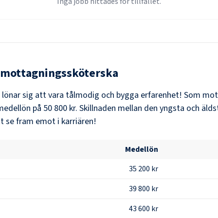
Inga jobb hittades för tillfället.
mottagningssköterska
t lönar sig att vara tålmodig och bygga erfarenhet! Som
mot
medellön på
50 800 kr
. Skillnaden mellan den yngsta och älds
t se fram emot i karriären!
Medellön
35 200 kr
39 800 kr
43 600 kr