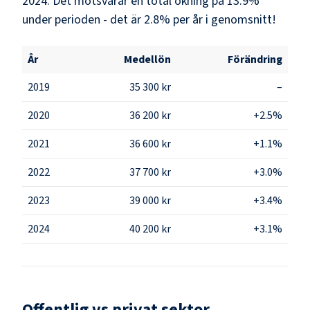
2024. Det motsvarar en total ökning på 13.9%
under perioden - det är 2.8% per år i genomsnitt!
År
Medellön
Förändring
2019
35 300 kr
–
2020
36 200 kr
+2.5%
2021
36 600 kr
+1.1%
2022
37 700 kr
+3.0%
2023
39 000 kr
+3.4%
2024
40 200 kr
+3.1%
Offentlig vs privat sektor