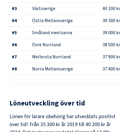
#
3
Västsverige
40 100 kr
#
4
Östra Mellansverige
39 300 kr
#
5
Småland med öarna
39 000 kr
#
6
Övre Norrland
38 500 kr
#
7
Mellersta Norrland
37 900 kr
#
8
Norra Mellansverige
37 400 kr
Löneutveckling över tid
Lönen för lärare obehörig har utvecklats positivt
över tid! Från 35 300 kr år 2019 till 40 200 kr år