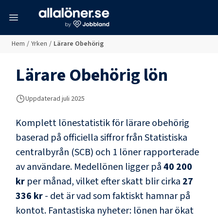
meny
Hem
/
Yrken
/
Lärare Obehörig
Lärare Obehörig
lön
Uppdaterad juli 2025
Komplett lönestatistik för
lärare obehörig
baserad på officiella siffror från Statistiska
centralbyrån (SCB) och
1 löner rapporterade
av användare
. Medellönen ligger på
40 200
kr
per månad, vilket efter skatt blir cirka
27
336 kr
- det är vad som faktiskt hamnar på
kontot.
Fantastiska nyheter: lönen har ökat