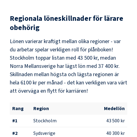
Regionala löneskillnader för
lärare
obehörig
Lönen varierar kraftigt mellan olika regioner - var
du arbetar spelar verkligen roll för plånboken!
Stockholm
toppar listan med
43 500 kr
, medan
Norra Mellansverige
har lägst lön med
37 400 kr
.
Skillnaden mellan högsta och lägsta regionen är
hela
6100 kr
per månad - det kan verkligen vara värt
att överväga en flytt för karriären!
Rang
Region
Medellön
#
1
Stockholm
43 500 kr
#
2
Sydsverige
40 300 kr