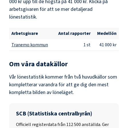
000 kr
upp till de högsta på
41 000 kr
. Klicka på
arbetsgivaren för att se mer detaljerad
lönestatistik.
Arbetsgivare
Antal rapporter
Medellön
Tranemo kommun
1
st
41 000 kr
Om våra datakällor
Vår lönestatistik kommer från två huvudkällor som
kompletterar varandra för att ge dig den mest
kompletta bilden av löneläget.
SCB (Statistiska centralbyrån)
Officiell registerdata från
112 500
anställda. Ger