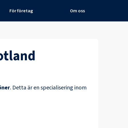
För företag
Om oss
otland
öner
.
Detta är en specialisering inom