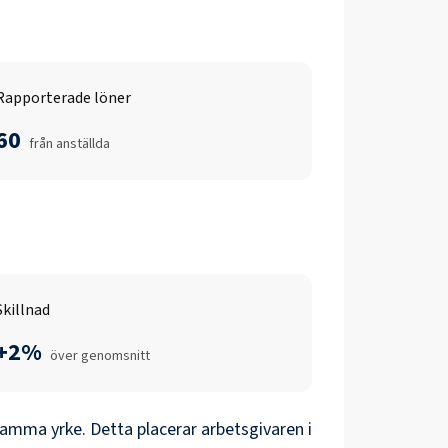
Rapporterade löner
60
från anställda
Skillnad
+2%
över genomsnitt
amma yrke. Detta placerar arbetsgivaren i