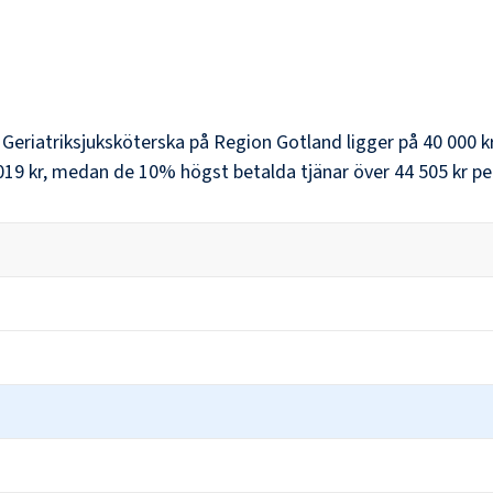
r
Geriatriksjuksköterska
på
Region Gotland
ligger på
40 000 k
019 kr
, medan de 10% högst betalda tjänar över
44 505 kr
pe