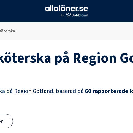
köterska
köterska
på
Region G
ka
på
Region Gotland
, baserad på
60
rapporterade l
ön