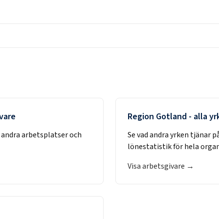
ivare
Region Gotland
- alla y
 andra arbetsplatser och
Se vad andra yrken tjänar p
lönestatistik för hela orga
Visa arbetsgivare →