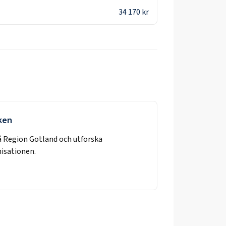
34 170 kr
rken
å
Region Gotland
och utforska
nisationen.