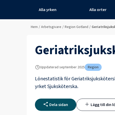
Alla yrken
Alla orter
Hem
/
Arbetsgivare
/
Region Gotland
/
Geriatriksjuks
Geriatriksjuks
Uppdaterad
september 2025
Region
Lönestatistik för
Geriatriksjuksköters
yrket
Sjuksköterska
.
Dela sidan
Lägg till din l