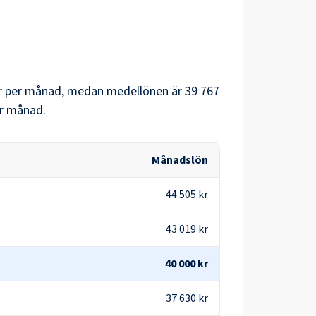
r
per månad, medan medellönen är
39 767
r månad.
Månadslön
44 505 kr
43 019 kr
40 000 kr
37 630 kr