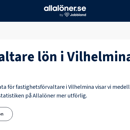
altare
lön i
Vilhelmin
ata för
fastighetsförvaltare
i
Vilhelmina
visar vi medell
tatistiken på Allalöner mer utförlig.
ön