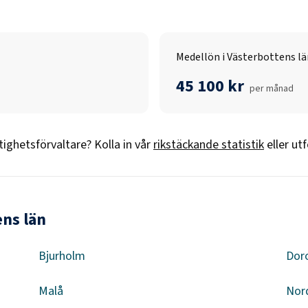
Medellön i Västerbottens lä
45 100 kr
per månad
tighetsförvaltare
? Kolla in vår
rikstäckande statistik
eller ut
ens län
Bjurholm
Dor
Malå
Nor