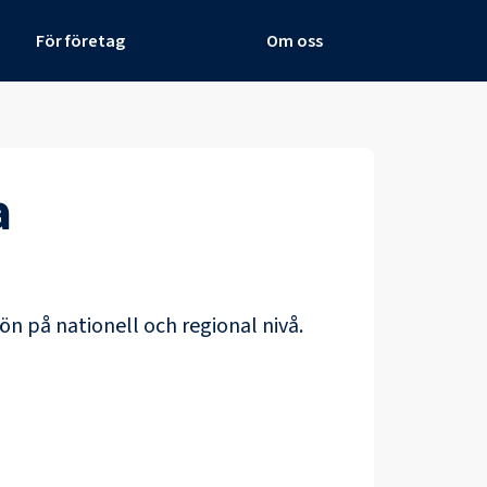
För företag
Om oss
a
ön på nationell och regional nivå.